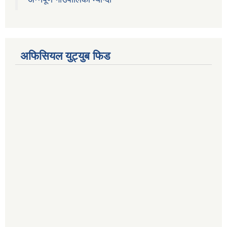
अफिसियल युट्युब फिड