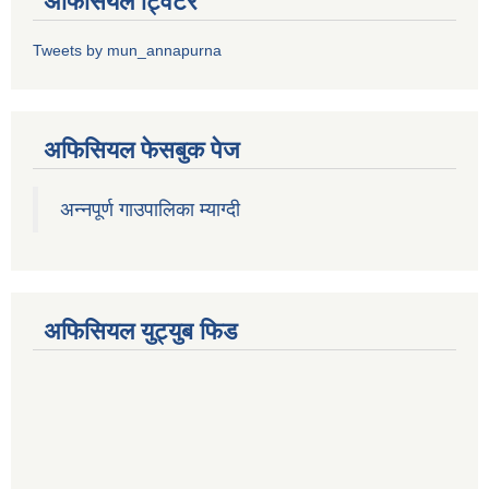
अफिसियल ट्विटर
Tweets by mun_annapurna
अफिसियल फेसबुक पेज
अन्नपूर्ण गाउपालिका म्याग्दी
अफिसियल युट्युब फिड