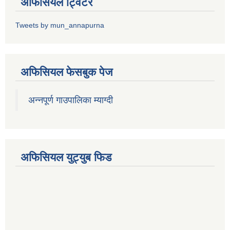
अफिसियल ट्विटर
Tweets by mun_annapurna
अफिसियल फेसबुक पेज
अन्नपूर्ण गाउपालिका म्याग्दी
अफिसियल युट्युब फिड