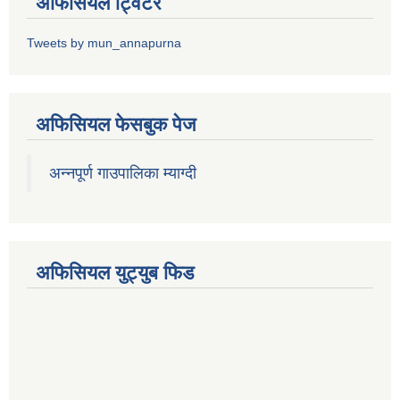
अफिसियल ट्विटर
Tweets by mun_annapurna
अफिसियल फेसबुक पेज
अन्नपूर्ण गाउपालिका म्याग्दी
अफिसियल युट्युब फिड