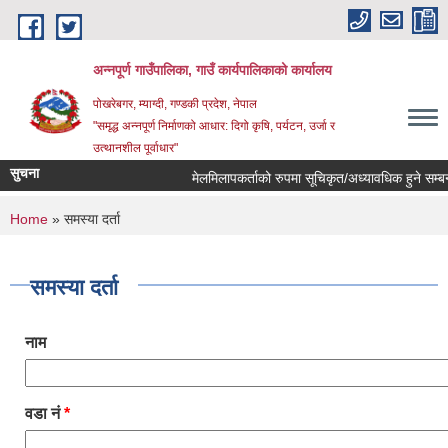
Skip to main content
अन्‍नपूर्ण गाउँपालिका, गाउँ कार्यपालिकाको कार्यालय
पोखरेबगर, म्याग्दी, गण्डकी प्रदेश, नेपाल
"समृद्ध अन्‍नपूर्ण निर्माणको आधार: दिगो कृषि, पर्यटन, उर्जा र
उत्थानशील पूर्वाधार"
सुचना
मेलमिलापकर्ताको रुपमा सूचिकृत/अध्यावधिक हुने सम्बन्धी
You are here
Home
» समस्या दर्ता
समस्या दर्ता
नाम
वडा नं
*