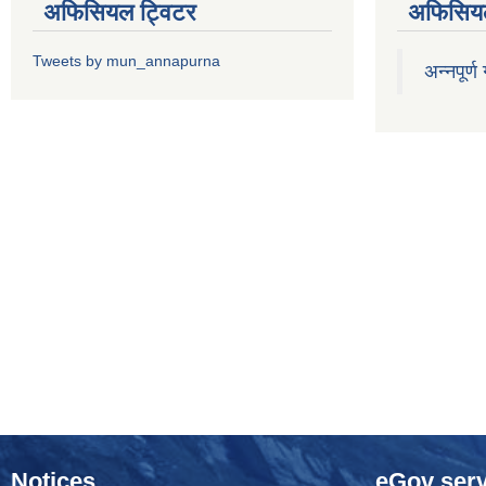
अफिसियल ट्विटर
अफिसियल
Tweets by mun_annapurna
अन्नपूर्ण
Notices
eGov serv