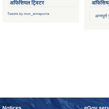
अफिसियल ट्विटर
अफिसियल
Tweets by mun_annapurna
अन्नपूर्ण
Notices
eGov serv