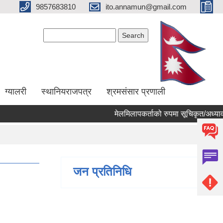
9857683810
ito.annamun@gmail.com
Search form
Search
ग्यालरी
स्थानियराजपत्र
श्रमसंसार प्रणाली
मेलमिलापकर्ताको रुपमा सूचिकृत/अध्यावधिक ह
जन प्रतिनिधि