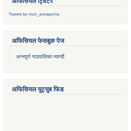
अफिसियल ट्विटर
Tweets by mun_annapurna
अफिसियल फेसबुक पेज
अन्नपूर्ण गाउपालिका म्याग्दी
अफिसियल युट्युब फिड