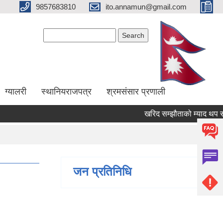
9857683810
ito.annamun@gmail.com
Search form
Search
ग्यालरी
स्थानियराजपत्र
श्रमसंसार प्रणाली
खरिद सम्झौताको म्याद थप सम्बन्
जन प्रतिनिधि