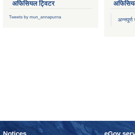
अफिसियल ट्विटर
अफिसियल
Tweets by mun_annapurna
अन्नपूर्ण
Notices
eGov serv