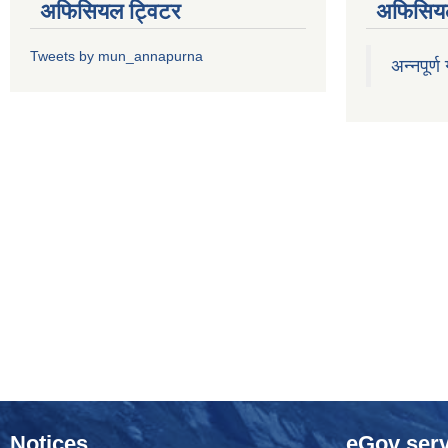
अफिसियल ट्विटर
अफिसियल
Tweets by mun_annapurna
अन्नपूर्ण
Notices
eGov serv