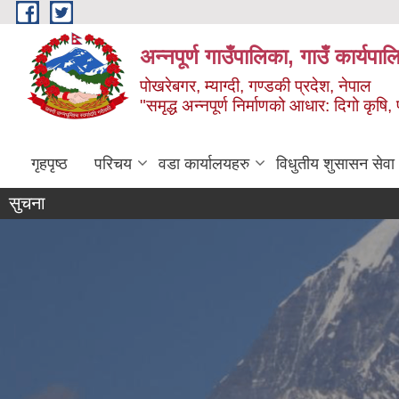
Skip to main content
अन्‍नपूर्ण गाउँपालिका, गाउँ कार्यप
पोखरेबगर, म्याग्दी, गण्डकी प्रदेश, नेपाल
"समृद्ध अन्‍नपूर्ण निर्माणको आधार: दिगो कृषि, 
गृहपृष्ठ
परिचय
वडा कार्यालयहरु
विधुतीय शुसासन सेवा
सुचना