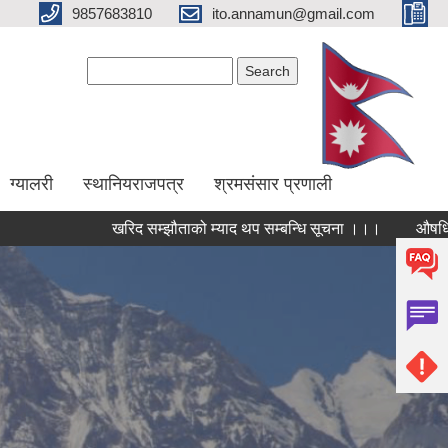
9857683810
ito.annamun@gmail.com
Search form
Search
ग्यालरी
स्थानियराजपत्र
श्रमसंसार प्रणाली
खरिद सम्झौताको म्याद थप सम्बन्धि सूचना ।।।
औषधि उपचार खर्च