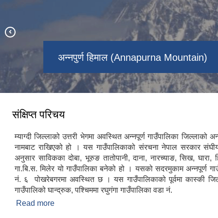
अन्नपुर्ण आधार शिविर (Annapurna Base
अन्नपुर्ण हिमाल (Annapurna Mountain)
मोहोरे डाँडा (Mohore Dada)
नागि बराह (Nagi Barah)
पून हिल (Poon Hill)
Camp)
स‌ंक्षिप्त परिचय
म्याग्दी जिल्लाको उत्तरी भेगमा अवस्थित अन्नपूर्ण गाउँपालिका जिल्लाको अन
नामबाट राखिएको हो । यस गाउँपालिकाको संरचना नेपाल सरकार संघीयत
अनुसार साविकका दोबा, भूरुङ तातोपानी, दाना, नारच्याङ, सिख, घारा, हि
गा.बि.स. मिलेर यो गाउँपालिका बनेको हो । यसको सदरमुकाम अन्नपूर्ण गा
नं. ६ पोखरेबगरमा अवस्थित छ । यस गाउँपालिकाको पूर्वमा कास्की जिल्ल
गाउँपालिको घान्द्रुक, पश्चिममा रघुगंगा गाउँपालिका वडा नं.
Read more
about स‌ंक्षिप्त परिचय