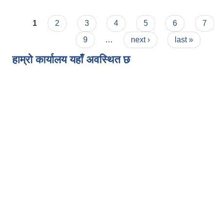
Pages
1
2
3
4
5
6
7
9
…
next ›
last »
हाम्रो कार्यालय यहाँ अवस्थित छ