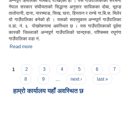
अन्नपूर्ण हिमालको नामबाट राखिएको हो । यस गाउँपालिकाको संरचना
नेपाल सरकार संघीयताको सिद्धान्त अनुसार साविकका दोबा, भूरुङ
तातोपानी, दाना, नारच्याङ, सिख, घारा, हिस्तान र राम्चे गा.बि.स. मिलेर
यो गाउँपालिका बनेको हो । यसको सदरमुकाम अन्नपूर्ण गाउँपालिका
व.डा. नं. ६ पोखरेबगरमा अवस्थित छ । यस गाउँपालिकाको पूर्वमा
कास्की जिल्लाको अन्नपूर्ण गाउँपालिको घान्द्रुक, पश्चिममा रघुगंगा
गाउँपालिका वडा नं.
Read more
about स‌ंक्षिप्त परिचय
Pages
1
2
3
4
5
6
7
8
9
…
next ›
last »
हाम्रो कार्यालय यहाँ अवस्थित छ