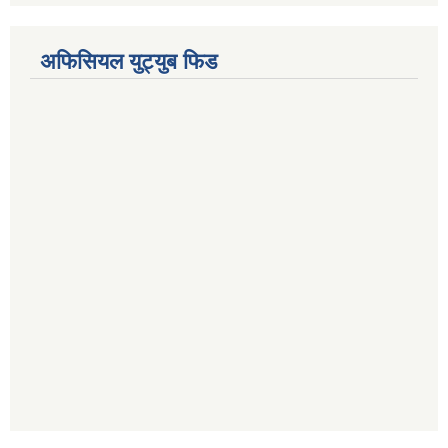
अफिसियल युट्युब फिड