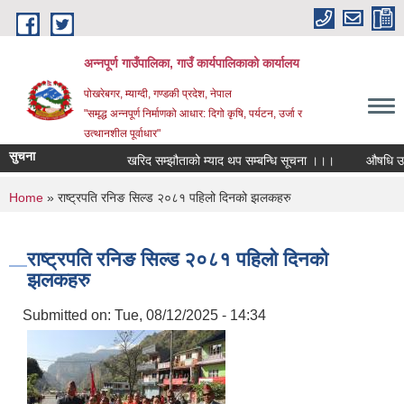
Skip to main content
अन्‍नपूर्ण गाउँपालिका, गाउँ कार्यपालिकाको कार्यालय
पोखरेबगर, म्याग्दी, गण्डकी प्रदेश, नेपाल
"समृद्ध अन्‍नपूर्ण निर्माणको आधार: दिगो कृषि, पर्यटन, उर्जा र
उत्थानशील पूर्वाधार"
सुचना
खरिद सम्झौताको म्याद थप सम्बन्धि सूचना ।।।
औषधि उपचार खर्च
You are here
Home
» राष्ट्रपति रनिङ सिल्ड २०८१ पहिलो दिनको झलकहरु
राष्ट्रपति रनिङ सिल्ड २०८१ पहिलो दिनको
झलकहरु
Submitted on:
Tue, 08/12/2025 - 14:34