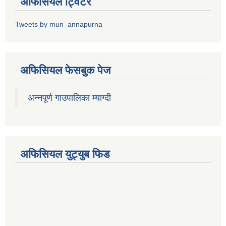
अफिसियल ट्विटर
Tweets by mun_annapurna
अफिसियल फेसबुक पेज
अन्नपूर्ण गाउपालिका म्याग्दी
अफिसियल युट्युब फिड