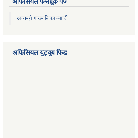
अफिसियल फेसबुक पेज
अन्नपूर्ण गाउपालिका म्याग्दी
अफिसियल युट्युब फिड